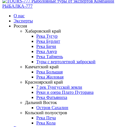
О нас
Эксперты
Россия
Хабаровский край
Река Тугур
Река Бурлит
Река Бичи
Река Амур
Река Таймень
Туры с вертолетной заброской
Камчатский край
Река Большая
Река Жиловая
Красноярский край
7 рек Тунгусской земли
Реки и озера Плато Путорана
Река Фатьяниха
Дальний Восток
Остров Сахалин
Кольский полуостров
Река Печа
Река Кола