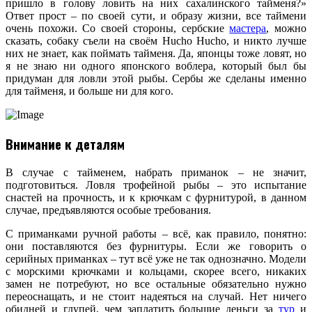
пришло в голову ловить на них сахалинского тайменя?»
Ответ прост – по своей сути, и образу жизни, все таймени
очень похожи. Со своей стороны, сербские
мастера
, можно
сказать, собаку съели на своём Hucho Hucho, и никто лучше
них не знает, как поймать тайменя. Да, японцы тоже ловят, но
я не знаю ни одного японского воблера, который был бы
придуман для ловли этой рыбы. Сербы же сделаны именно
для тайменя, и больше ни для кого.
Внимание к деталям
В случае с тайменем, набрать приманок – не значит,
подготовиться. Ловля трофейной рыбы – это испытание
снастей на прочность, и к крючкам с фурнитурой, в данном
случае, предъявляются особые требования.
С приманками ручной работы – всё, как правило, понятно:
они поставляются без фурнитуры. Если же говорить о
серийных приманках – тут всё уже не так однозначно. Модели
с морскими крючками и кольцами, скорее всего, никаких
замен не потребуют, но все остальные обязательно нужно
переоснащать, и не стоит надеяться на случай. Нет ничего
обидней и глупей, чем заплатить большие деньги за
тур
и