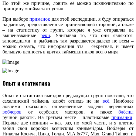
По этой же причине, ловить её можно исключительно по
принципу «поймал-отпусти».
При выборе
приманок
для этой экспедиции, я буду опираться
на данные, предоставленные принимающей стороной, а также
– на статистику от групп, которые я уже отправлял на
вышеназванные
реки
. Учитывая то, что они являются
заповедными, и рыбачить там разрешается далеко не всем –
можно сказать, что информация эта – секретная, и имеет
большую ценность в кругах таймешатников всего мира.
Опыт и статистика
Опыт и статистика выездов предыдущих групп показали, что
сахалинский таймень клюёт отнюдь не на
всё
. Наиболее
ловчими оказались определенные модели деревянных
воблеров
от сербских мастеров, а также
блёсны
ручной работы. На третьем месте – пластиковые
приманки
.
Первые две позиции – как раз, по моей части, и я плотно
забил свои коробки всяческим хэндмейдом. Воблеры от
Николы Косича, Цика, Голди, М.А.&777, Мax, Grand Taimen и