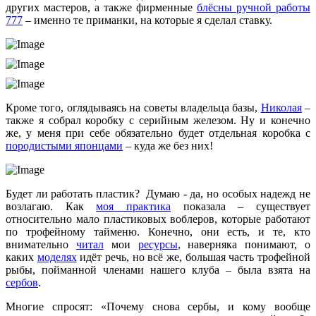
других мастеров, а также фирменные
блёсны ручной работы
777
– именно те приманки, на которые я сделал ставку.
Кроме того, оглядываясь на советы владельца базы,
Николая
–
также я собрал коробку с серийным железом. Ну и конечно
же, у меня при себе обязательно будет отдельная коробка с
породистыми японцами
– куда же без них!
Будет ли работать пластик? Думаю - да, но особых надежд не
возлагаю. Как
моя практика
показала – существует
относительно мало пластиковых воблеров, которые работают
по трофейному тайменю. Конечно, они есть, и те, кто
внимательно
читал
мои
ресурсы
, наверняка понимают, о
каких
моделях
идёт речь, но всё же, большая часть трофейной
рыбы, пойманной членами нашего клуба – была взята на
сербов
.
Многие спросят: «Почему снова сербы, и кому вообще