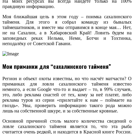
На моих ресурсах вы всегда найдёте только на 100%
правдивую информацию.
Моя ближайшая цель в этом году – поимка сахалинского
тайменя. Для этого я собрал команду из бывалых
таймешатников, и вместе мы отправимся в конце мая… Нет,
не на Сахалин, а в Хабаровский Край! Ловить будем на
заповедных реках Нельма, Неми, Ботчи и Тохтинка,
неподалёку от Советской Гавани.
Мои приманки для “сахалинского тайменя”
Регион и объект охоты известны, но что насчёт матчасти? О
приманках для ловли сахалинского тайменя известно
немного, а если Google что-то и выдает – то, в 99% случаев,
это, либо реклама снастей от тех, кому за неё платят, либо
реклама туров из серии «прилетайте к нам – поймаете на
гвоздь». Увы, проверить информацию такого рода можно
лишь на собственной шкуре, и за собственные кровные.
Основной причиной столь малого количества сведений о
ловле сахалинского тайменя является то, что эта рыба
считается очень редкой, и находится в Красной книге России.