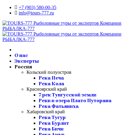
+7 (903) 580-00-35‬
info@tours-777.ru
О нас
Эксперты
Россия
Кольский полуостров
Река Печа
Река Кола
Красноярский край
7 рек Тунгусской земли
Реки и озера Плато Путорана
Река Фатьяниха
Хабаровский край
Река Тугур
Река Бурлит
Река Бичи
Река Амур