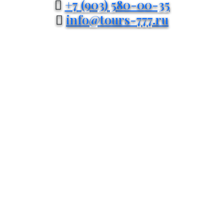
+7 (903) 580-00-35‬
info@tours-777.ru