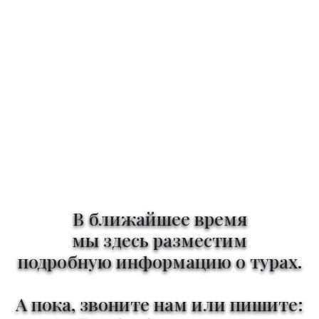
В ближайшее время
мы здесь разместим
подробную информацию о турах.
А пока, звоните нам или пишите: